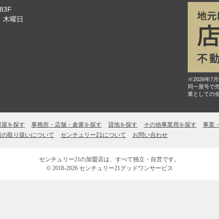
83F
、木曜日
※2026年
同一屋号で
業としての
部屋を探す
事務所・店舗・倉庫を探す
貸地を探す
その他事業用を探す
事業
報の取り扱いについて
センチュリー21について
お問い合わせ
センチュリー21の加盟店は、すべて独立・自営です。
© 2018-2026 センチュリー21グッドワンサービス