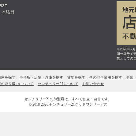
83F
、木曜日
※2026年
同一屋号で
業としての
部屋を探す
事務所・店舗・倉庫を探す
貸地を探す
その他事業用を探す
事業
報の取り扱いについて
センチュリー21について
お問い合わせ
センチュリー21の加盟店は、すべて独立・自営です。
© 2018-2026 センチュリー21グッドワンサービス