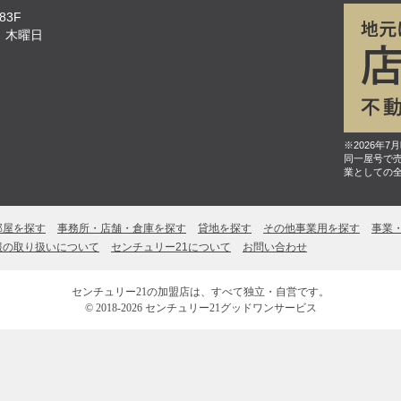
83F
、木曜日
※2026年
同一屋号で
業としての
部屋を探す
事務所・店舗・倉庫を探す
貸地を探す
その他事業用を探す
事業
報の取り扱いについて
センチュリー21について
お問い合わせ
センチュリー21の加盟店は、すべて独立・自営です。
© 2018-2026 センチュリー21グッドワンサービス