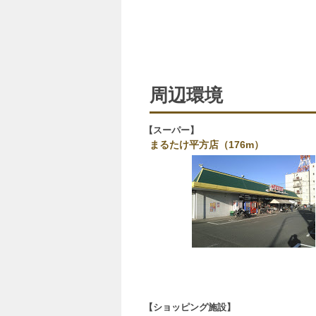
周辺環境
スーパー
まるたけ平方店（176m）
ショッピング施設