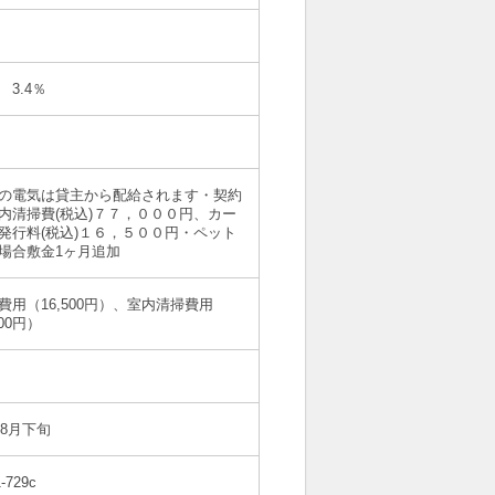
収納
 3.4％
の電気は貸主から配給されます・契約
内清掃費(税込)７７，０００円、カー
収納
発行料(税込)１６，５００円・ペット
場合敷金1ヶ月追加
費用（16,500円）、室内清掃費用
000円）
その他共用部分
年8月下旬
-729c