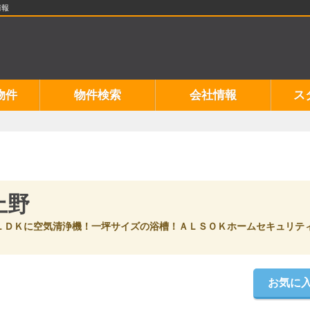
情報
物件
物件検索
会社情報
ス
上野
ＤＫに空気清浄機！一坪サイズの浴槽！ＡＬＳＯＫホームセキュリティ・
お気に