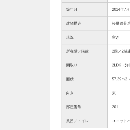
築年月
2014年7月
建物構造
軽量鉄骨
現況
空き
所在階／階建
2階／2階
間取り
2LDK（洋
面積
57.39ｍ
2
（
向き
東
部屋番号
201
風呂／トイレ
ユニット