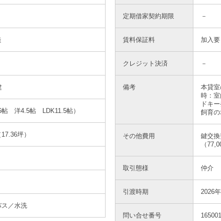
定期借家契約期限
－
洋室
造
賃料保証料
加入要
クレジット決済
－
建
備考
本貸室
時：室
洋室
ドキー
6帖 洋4.5帖 LDK11.5帖）
飼育の
17.36坪）
その他費用
鍵交換
（77,
取引態様
仲介
駐車場
引渡時期
2026
バス／水洗
問い合せ番号
165001