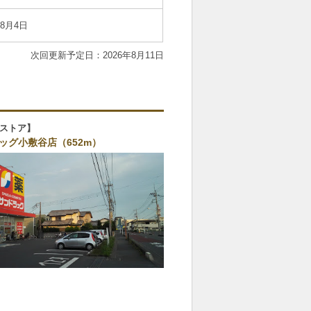
年8月4日
用部分
現地案内図
2026年8月11日
ストア
ッグ小敷谷店（652m）