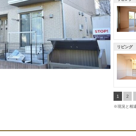
リビング
その他設
1
2
※現況と相