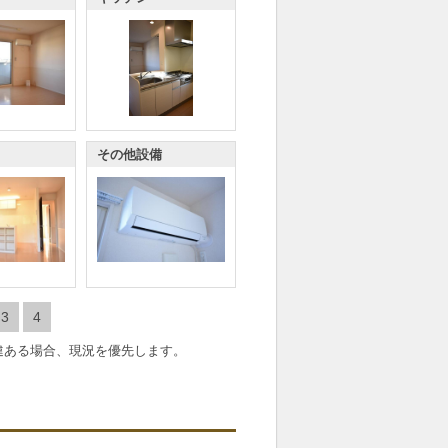
その他設備
備
セキュリティ
3
4
違ある場合、現況を優先します。