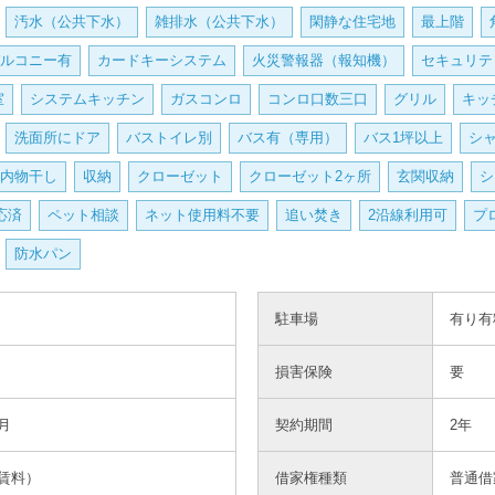
汚水（公共下水）
雑排水（公共下水）
閑静な住宅地
最上階
セキュリ
ルコニー有
カードキーシステム
火災警報器（報知機）
セキュリテ
室
システムキッチン
ガスコンロ
コンロ口数三口
グリル
キッ
洗面所にドア
バストイレ別
バス有（専用）
バス1坪以上
シ
内物干し
収納
クローゼット
クローゼット2ヶ所
玄関収納
シ
バス
応済
ペット相談
ネット使用料不要
追い焚き
2沿線利用可
プ
防水パン
駐車場
有り有
洗面台・
損害保険
要
月
契約期間
2年
賃料）
借家権種類
普通借