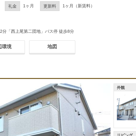
1ヶ月
1ヶ月（新賃料）
礼金
更新料
2分「西上尾第二団地」バス停 徒歩8分
辺環境
地図
外観
リビング