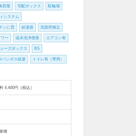
角部屋
宅配ボックス
駐輪場
ティ
バルコニー
ィシステム
チンに窓
給湯器
洗面所独立
ャワー
温水洗浄便座
エアコン有
ューズボックス
BS
トイレ
ロパンガス給湯
トイレ有（専用）
料 4,400円［税込］
洗面所
玄関
家権