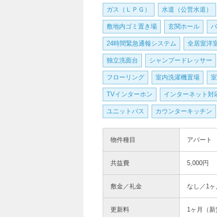
ガス（ＬＰＧ）
水道（公営水道）
敷地内ゴミ置き場
玄関ホール
バ
24時間緊急通報システム
全居室洋
独立洗面台
シャンプードレッサー
フローリング
室内洗濯機置場
室
TVインターホン
インターネット対
ユニットバス
カウンターキッチン
物件種目
アパート
共益費
5,000円
敷金／礼金
なし／1ヶ
更新料
1ヶ月（新