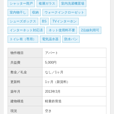
シャッター雨戸
複層ガラス
室内洗濯機置場
室内物干し
収納
ウォークインクローゼット
シューズボックス
BS
TVインターホン
インターネット対応済
ネット使用料不要
2沿線利用可
トイレ有（専用）
電気温水器
防水パン
物件種目
アパート
共益費
5,000円
敷金／礼金
なし／1ヶ月
更新料
1ヶ月（新賃料）
築年月
2013年3月
建物構造
軽量鉄骨造
現況
空き