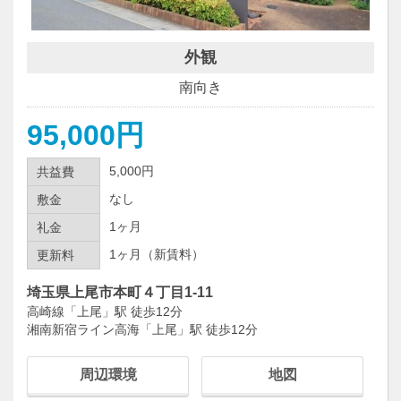
外観
南向き
95,000円
5,000円
共益費
なし
敷金
1ヶ月
礼金
1ヶ月（新賃料）
更新料
埼玉県上尾市本町４丁目1-11
高崎線「上尾」駅 徒歩12分
湘南新宿ライン高海「上尾」駅 徒歩12分
周辺環境
地図