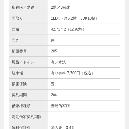
所在階／階建
2階／3階建
間取り
1LDK（洋5.2帖 LDK10帖）
面積
42.72ｍ
2
（12.92坪）
向き
南
部屋番号
205
風呂／トイレ
有／水洗
駐車場
有り有料 7,700円［税込］
損害保険
要
契約期間
2年
借家権種類
普通借家権
定期借家契約期限
－
賃料保証料
加入要 3.4％