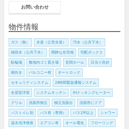
お問い合わせ
物件情報
ガス（無）
水道（公営水道）
汚水（公共下水）
雑排水（公共下水）
閑静な住宅地
宅配ボックス
駐輪場
敷地内ゴミ置き場
玄関ホール
日当り良好
南向き
バルコニー有
オートロック
セキュリティシステム
24時間緊急通報システム
全居室洋室
システムキッチン
IHクッキングヒーター
グリル
洗面所独立
独立洗面台
洗面所にドア
バストイレ別
バス有（専用）
バス1坪以上
シャワー
温水洗浄便座
エアコン有
オール電化
フローリング