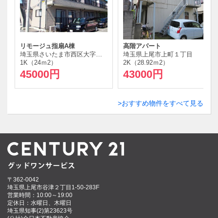
リモージュ指扇A棟
高階アパート
埼玉県さいたま市西区大字指扇
埼玉県上尾市上町１丁目
1K（24ｍ
2
）
2K（28.92ｍ
2
）
45000円
43000円
おすすめ物件をすべて見る
〒362-0042
埼玉県上尾市谷津２丁目1-50-283F
営業時間：10:00～19:00
定休日：水曜日、木曜日
埼玉県知事(2)第23623号