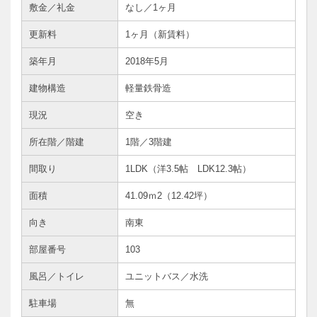
敷金／礼金
なし／1ヶ月
更新料
1ヶ月（新賃料）
築年月
2018年5月
建物構造
軽量鉄骨造
現況
空き
所在階／階建
1階／3階建
間取り
1LDK（洋3.5帖 LDK12.3帖）
面積
41.09ｍ
2
（12.42坪）
向き
南東
部屋番号
103
風呂／トイレ
ユニットバス／水洗
駐車場
無