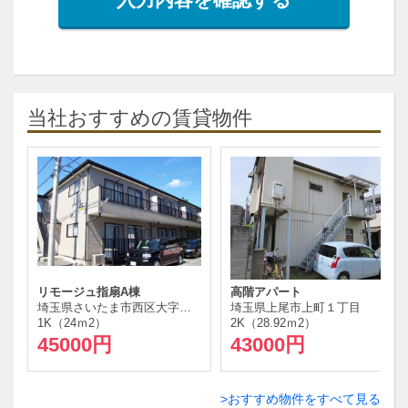
当社おすすめの賃貸物件
リモージュ指扇A棟
高階アパート
埼玉県さいたま市西区大字指扇
埼玉県上尾市上町１丁目
1K（24ｍ
2
）
2K（28.92ｍ
2
）
45000円
43000円
おすすめ物件をすべて見る