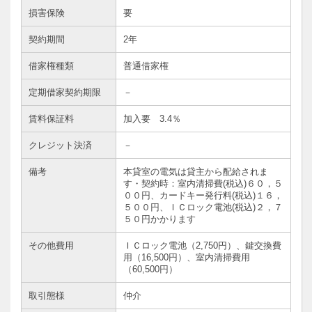
損害保険
要
契約期間
2年
借家権種類
普通借家権
定期借家契約期限
－
賃料保証料
加入要 3.4％
クレジット決済
－
備考
本貸室の電気は貸主から配給されま
す・契約時：室内清掃費(税込)６０，５
００円、カードキー発行料(税込)１６，
５００円、ＩＣロック電池(税込)２，７
５０円かかります
その他費用
ＩＣロック電池（2,750円）、鍵交換費
用（16,500円）、室内清掃費用
（60,500円）
取引態様
仲介