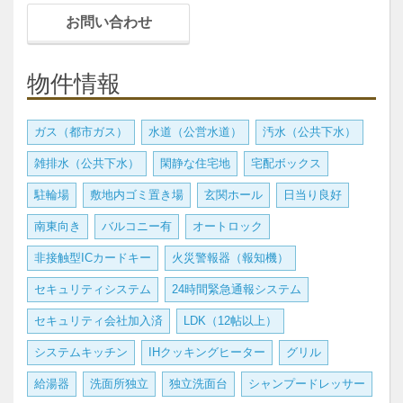
お問い合わせ
物件情報
ガス（都市ガス）
水道（公営水道）
汚水（公共下水）
雑排水（公共下水）
閑静な住宅地
宅配ボックス
駐輪場
敷地内ゴミ置き場
玄関ホール
日当り良好
南東向き
バルコニー有
オートロック
非接触型ICカードキー
火災警報器（報知機）
セキュリティシステム
24時間緊急通報システム
セキュリティ会社加入済
LDK（12帖以上）
システムキッチン
IHクッキングヒーター
グリル
給湯器
洗面所独立
独立洗面台
シャンプードレッサー