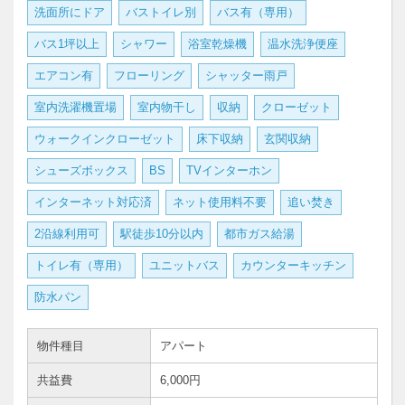
洗面所にドア
バストイレ別
バス有（専用）
バス1坪以上
シャワー
浴室乾燥機
温水洗浄便座
エアコン有
フローリング
シャッター雨戸
室内洗濯機置場
室内物干し
収納
クローゼット
ウォークインクローゼット
床下収納
玄関収納
シューズボックス
BS
TVインターホン
インターネット対応済
ネット使用料不要
追い焚き
2沿線利用可
駅徒歩10分以内
都市ガス給湯
トイレ有（専用）
ユニットバス
カウンターキッチン
防水パン
物件種目
アパート
共益費
6,000円