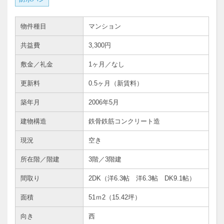
物件種目
マンション
共益費
3,300円
敷金／礼金
1ヶ月／なし
更新料
0.5ヶ月（新賃料）
築年月
2006年5月
建物構造
鉄骨鉄筋コンクリート造
現況
空き
所在階／階建
3階／3階建
間取り
2DK（洋6.3帖 洋6.3帖 DK9.1帖）
面積
51ｍ
2
（15.42坪）
向き
西