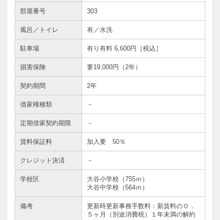
部屋番号
303
風呂／トイレ
有／水洗
駐車場
有り有料 6,600円［税込］
損害保険
要19,000円（2年）
契約期間
2年
借家権種類
－
定期借家契約期限
－
賃料保証料
加入要 50％
クレジット決済
－
学校区
大谷小学校（755ｍ）
大谷中学校（564ｍ）
備考
更新時更新事務手数料：新賃料の０．
５ヶ月（別途消費税）１年未満の解約