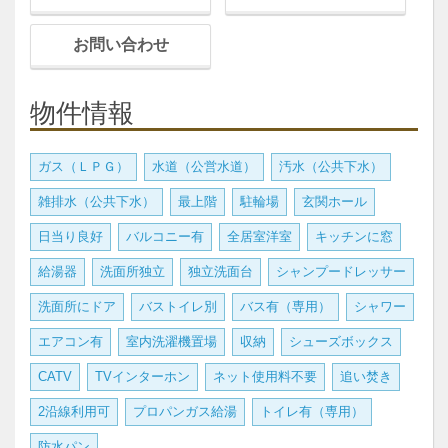
お問い合わせ
物件情報
ガス（ＬＰＧ）
水道（公営水道）
汚水（公共下水）
雑排水（公共下水）
最上階
駐輪場
玄関ホール
日当り良好
バルコニー有
全居室洋室
キッチンに窓
給湯器
洗面所独立
独立洗面台
シャンプードレッサー
洗面所にドア
バストイレ別
バス有（専用）
シャワー
エアコン有
室内洗濯機置場
収納
シューズボックス
CATV
TVインターホン
ネット使用料不要
追い焚き
2沿線利用可
プロパンガス給湯
トイレ有（専用）
防水パン