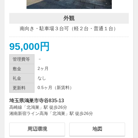
外観
南向き・駐車場３台可（軽２台・普通１台）
95,000円
－
管理費等
2ヶ月
敷金
なし
礼金
0.5ヶ月（新賃料）
更新料
埼玉県鴻巣市寺谷835-13
高崎線「北鴻巣」駅 徒歩26分
湘南新宿ライン高海「北鴻巣」駅 徒歩26分
周辺環境
地図