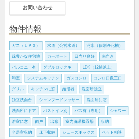
お問い合わせ
物件情報
ガス（ＬＰＧ）
水道（公営水道）
汚水（個別浄化槽）
緑豊かな住宅地
カーポート
日当り良好
南向き
バルコニー有
ダブルロックキー
LDK（12帖以上）
和室
システムキッチン
ガスコンロ
コンロ口数三口
グリル
キッチンに窓
給湯器
洗面所独立
独立洗面台
シャンプードレッサー
洗面所に窓
洗面所にドア
バストイレ別
バス有（専用）
シャワー
浴室に窓
雨戸
出窓
室内洗濯機置場
収納
全居室収納
床下収納
シューズボックス
ペット相談