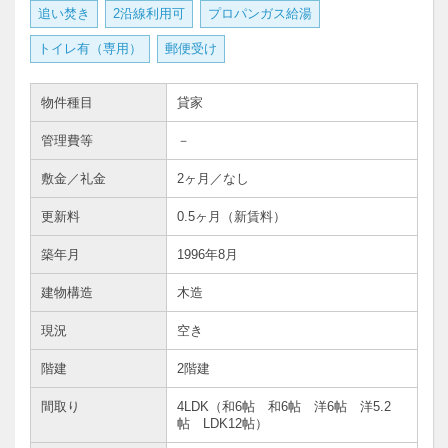
追い焚き
2沿線利用可
プロパンガス給湯
トイレ有（専用）
郵便受け
物件種目
貸家
管理費等
－
敷金／礼金
2ヶ月／なし
更新料
0.5ヶ月（新賃料）
築年月
1996年8月
建物構造
木造
現況
空き
階建
2階建
間取り
4LDK（和6帖 和6帖 洋6帖 洋5.2
帖 LDK12帖）