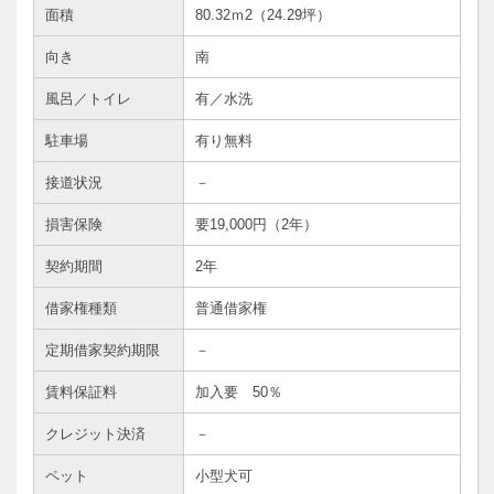
面積
80.32ｍ
2
（24.29坪）
向き
南
風呂／トイレ
有／水洗
駐車場
有り無料
接道状況
－
損害保険
要19,000円（2年）
契約期間
2年
借家権種類
普通借家権
定期借家契約期限
－
賃料保証料
加入要 50％
クレジット決済
－
ペット
小型犬可