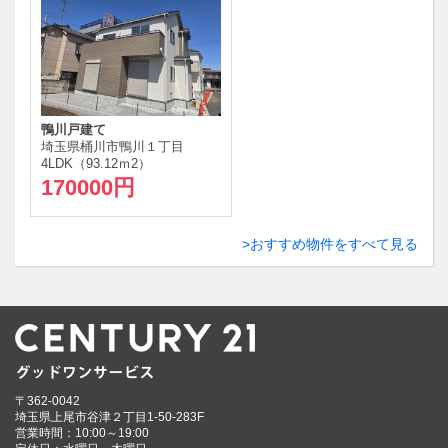
鴨川戸建て
埼玉県桶川市鴨川１丁目
4LDK（93.12ｍ
2
）
170000円
おすすめ物件をすべて見る
〒362-0042
埼玉県上尾市谷津２丁目1-50-283F
営業時間：10:00～19:00