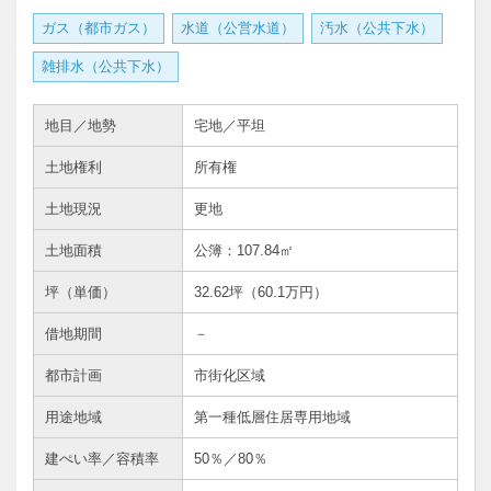
ガス（都市ガス）
水道（公営水道）
汚水（公共下水）
雑排水（公共下水）
地目／地勢
宅地／平坦
土地権利
所有権
土地現況
更地
土地面積
公簿：107.84㎡
坪（単価）
32.62坪（60.1万円）
借地期間
－
都市計画
市街化区域
用途地域
第一種低層住居専用地域
建ぺい率／容積率
50％／80％