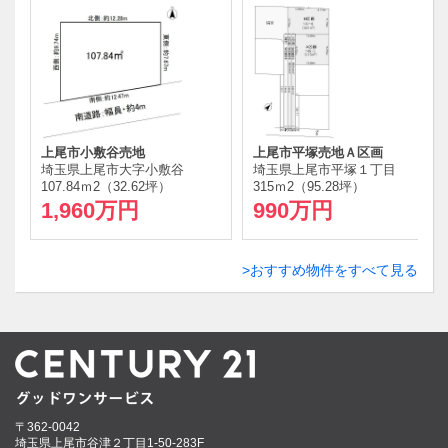
上尾市小敷谷売地
上尾市平塚売地Ａ区画
小
埼玉県上尾市大字小敷谷
埼玉県上尾市平塚１丁目
栃
107.84ｍ
2
（32.62坪）
315ｍ
2
（95.28坪）
15
1,960万円
990万円
1
おすすめ物件をすべて見る
〒362-0042
埼玉県上尾市谷津２丁目1-50-283F