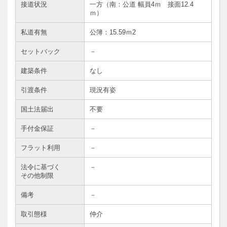
接道状況
一方（南：公道 幅員4ｍ 接面12.4
ｍ）
私道有無
公簿：15.59ｍ2
セットバック
－
建築条件
なし
引渡条件
現況有姿
国土法届出
不要
手付金保証
－
フラット利用
－
法令に基づく
－
その他制限
備考
－
取引態様
仲介