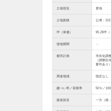
土地現況
更地
土地面積
公簿：31
坪（単価）
95.28坪
借地期間
－
都市計画
市街化調
（調整区
要件あり
用途地域
指定なし
建ぺい率／容積率
50％／10
接道状況
一方（南：