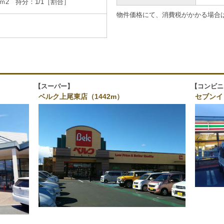
1ｍ2 持分：1/1［割合］
物件価格にて、消費税がかかる場合
スーパー
コンビニ
ベルク上尾東店（1442m）
セブンイ