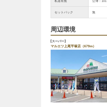
私道有無
公簿：10
セットバック
無
周辺環境
スーパー
マルエツ上尾平塚店（679m）