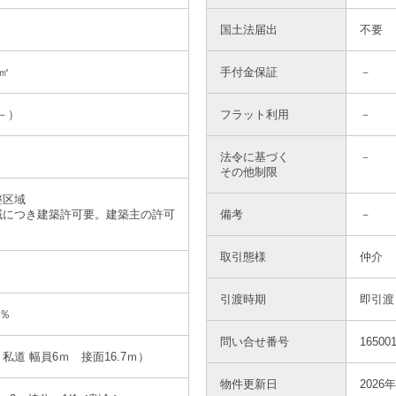
国土法届出
不要
5㎡
手付金保証
－
（－）
フラット利用
－
法令に基づく
－
その他制限
整区域
域につき建築許可要。建築主の許可
備考
－
）
取引態様
仲介
引渡時期
即引渡
0％
問い合せ番号
165001
私道 幅員6ｍ 接面16.7ｍ）
物件更新日
2026