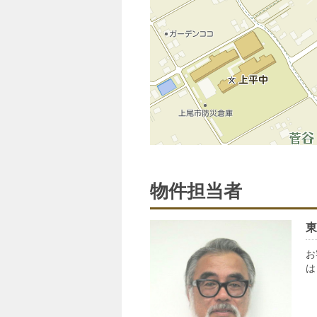
物件担当者
東
お
は