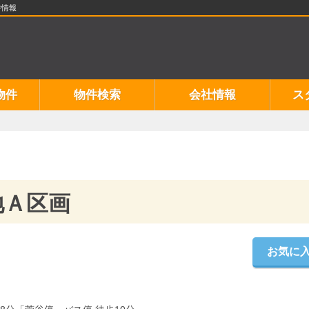
件情報
物件
物件検索
会社情報
ス
地Ａ区画
お気に