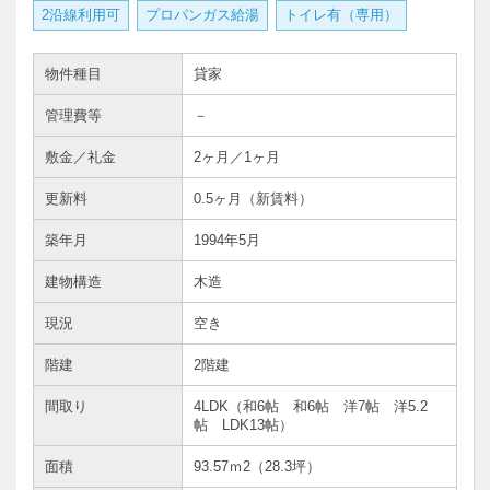
2沿線利用可
プロパンガス給湯
トイレ有（専用）
物件種目
貸家
管理費等
－
敷金／礼金
2ヶ月／1ヶ月
更新料
0.5ヶ月（新賃料）
築年月
1994年5月
建物構造
木造
現況
空き
階建
2階建
間取り
4LDK（和6帖 和6帖 洋7帖 洋5.2
帖 LDK13帖）
面積
93.57ｍ
2
（28.3坪）