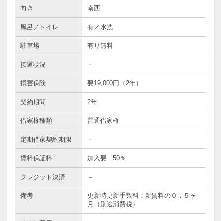
向き
南西
風呂／トイレ
有／水洗
駐車場
有り無料
接道状況
－
損害保険
要19,000円（2年）
契約期間
2年
借家権種類
普通借家権
定期借家契約期限
－
賃料保証料
加入要 50％
クレジット決済
－
備考
更新時更新手数料：新賃料の０．５ヶ
月（別途消費税）