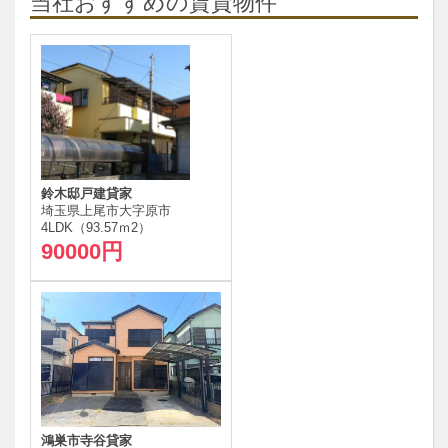
当社おすすめの賃貸物件
鈴木邸戸建貸家
埼玉県上尾市大字原市
4LDK（93.57ｍ
2
）
90000円
鴻巣市寺谷貸家