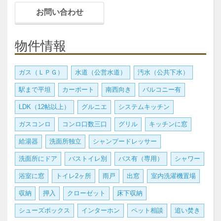
お問い合わせ
物件情報
ガス（ＬＰＧ）
水道（公営水道）
汚水（公共下水）
駅まで平坦
カーポート
南西向き
バルコニー有
LDK（12帖以上）
グルニエ
システムキッチン
ガスコンロ
コンロ口数三口
グリル
キッチンに窓
給湯器
洗面所独立
シャンプードレッサー
洗面所にドア
バストイレ別
バス有（専用）
シャワー
浴室に窓
トイレ2ヶ所
雨戸
出窓
室内洗濯機置場
収納
押入
クローゼット
床下収納
シューズボックス
インターホン
ペット相談
追い焚き