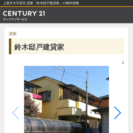
上尾市大字原市 貸家「鈴木邸戸建貸家」の物件情報
貸家
鈴木邸戸建貸家
1